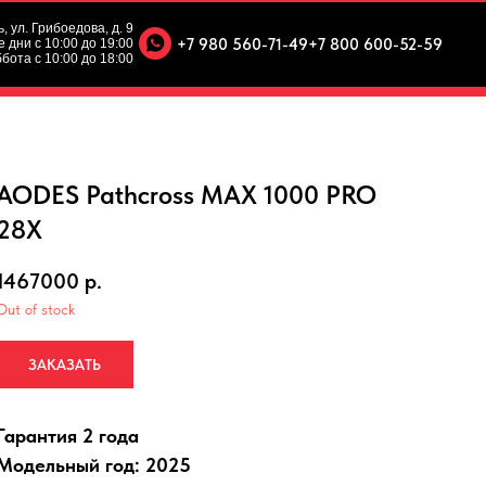
ь, ул. Грибоедова, д. 9
+7 980 560-71-49
+7 800 600-52-59
 дни с 10:00 до 19:00
бота с 10:00 до 18:00
AODES Pathcross MAX 1000 PRO
28X
1467000
р.
Out of stock
ЗАКАЗАТЬ
Гарантия 2 года
Модельный год: 2025