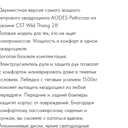
Двухместная версия самого мощного
литрового квадроцикла AODES Pathcross на
резине CST Wild Thang 28'.
Топовая модель для тех, кто не ищет
компромиссов. Мощность и комфорт в одном
квадроцикле.
Богатая базовая комплектация.
Электроусилитель руля и защита рук позволят
с комфортом маневрировать даже в тяжелых
условиях. Лебедка с тяговым усилием 1500кг
поможет вытащить квадроцикл из любой
передряги. Передние и задний бамперы
защитят корпус от повреждений. Благодаря
комфортному пассажирскому сиденью и
ручкам, вы сможете с кататься вдвоем.
Алюминиевые диски, яркие светодиодные