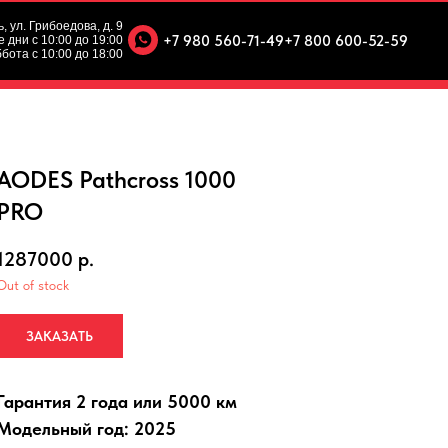
ь, ул. Грибоедова, д. 9
+7 980 560-71-49
+7 800 600-52-59
 дни с 10:00 до 19:00
бота с 10:00 до 18:00
AODES Pathcross 1000
PRO⠀⠀⠀⠀⠀⠀⠀⠀⠀⠀
1287000
р.
Out of stock
ЗАКАЗАТЬ
Гарантия 2 года или 5000 км
Модельный год: 2025