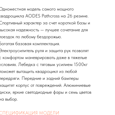
Одноместная модель самого мощного
квадроцикла AODES Pathcross на 26 резине.
Спортивный характер за счет короткой базы и
высокая надежность — лучшее сочетание для
поездок по любому бездорожью.
Богатая базовая комплектация.
Электроусилитель руля и защита рук позволят
с комфортом маневрировать даже в тяжелые
условиях. Лебедка с тяговым усилием 1500кг
поможет вытащить квадроцикл из любой
передряги. Передние и задний бамперы
защитят корпус от повреждений. Алюминиевые
диски, яркие светодиодные фары и семь цветов
на выбор.
СПЕЦИФИКАЦИЯ МОДЕЛИ