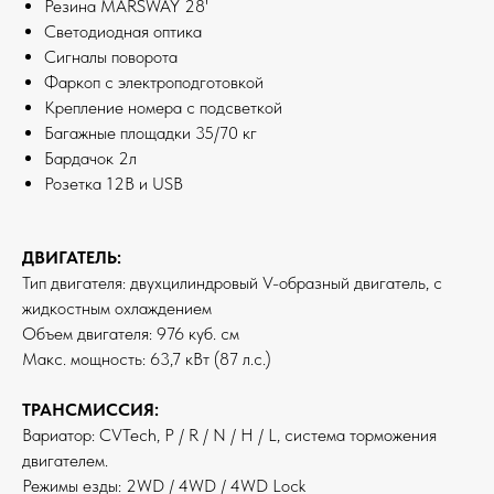
Резина MARSWAY 28'
Светодиодная оптика
Сигналы поворота
Фаркоп с электроподготовкой
Крепление номера с подсветкой
Багажные площадки 35/70 кг
Бардачок 2л
Розетка 12В и USB
ДВИГАТЕЛЬ:
Тип двигателя: двухцилиндровый V-образный двигатель, с
жидкостным охлаждением
Объем двигателя: 976 куб. см
Макс. мощность: 63,7 кВт (87 л.с.)
ТРАНСМИССИЯ:
Вариатор: CVTech, P / R / N / H / L, система торможения
двигателем.
Режимы езды: 2WD / 4WD / 4WD Lock