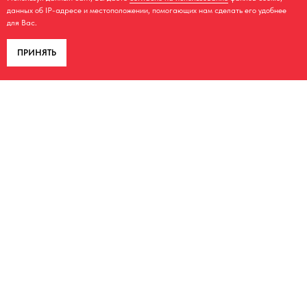
данных об IP-адресе и местоположении, помогающих нам сделать его удобнее
для Вас.
ПРИНЯТЬ
КОНТАКТЫ
+7 980 560-71-49
+7 980 561-16-83
aodes62@yandex.ru
г. Рязань, ул. Грибоедова, дом 9