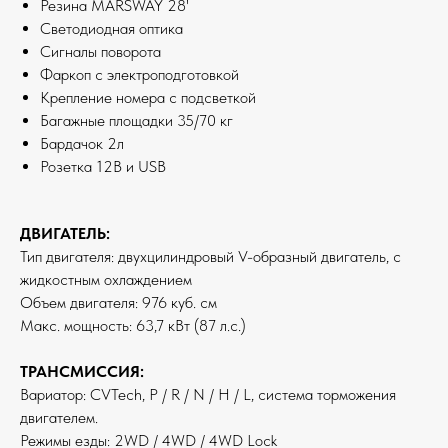
Резина MARSWAY 28'
Светодиодная оптика
Сигналы поворота
Фаркоп с электроподготовкой
Крепление номера с подсветкой
Багажные площадки 35/70 кг
Бардачок 2л
Розетка 12В и USB
ДВИГАТЕЛЬ:
Тип двигателя: двухцилиндровый V-образный двигатель, с
жидкостным охлаждением
Объем двигателя: 976 куб. см
Макс. мощность: 63,7 кВт (87 л.с.)
ТРАНСМИССИЯ:
Вариатор: CVTech, P / R / N / H / L, система торможения
двигателем.
Режимы езды: 2WD / 4WD / 4WD Lock