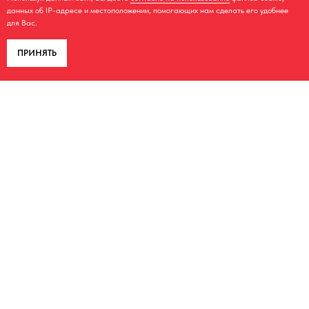
данных об IP-адресе и местоположении, помогающих нам сделать его удобнее
для Вас.
ПРИНЯТЬ
КОНТАКТЫ
+7 980 560-71-49
+7 980 561-16-83
aodes62@yandex.ru
г. Рязань, ул. Грибоедова, дом 9