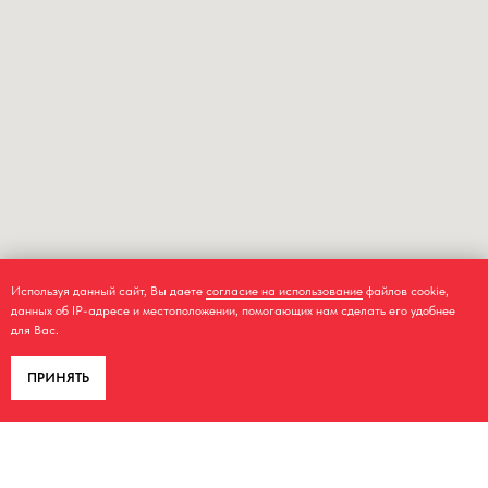
Используя данный сайт, Вы даете
согласие на использование
файлов cookie,
данных об IP-адресе и местоположении, помогающих нам сделать его удобнее
для Вас.
ПРИНЯТЬ