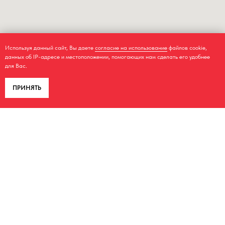
Используя данный сайт, Вы даете
согласие на использование
файлов cookie,
данных об IP-адресе и местоположении, помогающих нам сделать его удобнее
для Вас.
ПРИНЯТЬ