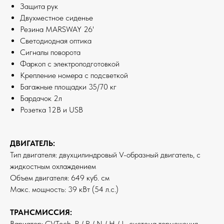
Защита рук
Двухместное сиденье
Резина MARSWAY 26'
Светодиодная оптика
Сигналы поворота
Фаркоп с электроподготовкой
Крепление номера с подсветкой
Багажные площадки 35/70 кг
Бардачок 2л
Розетка 12В и USB
ДВИГАТЕЛЬ:
Тип двигателя: двухцилиндровый V-образный двигатель, с
жидкостным охлаждением
Объем двигателя: 649 куб. см
Макс. мощность: 39 кВт (54 л.с.)
ТРАНСМИССИЯ:
Вариатор: CVTech, P / R / N / H / L, система торможения