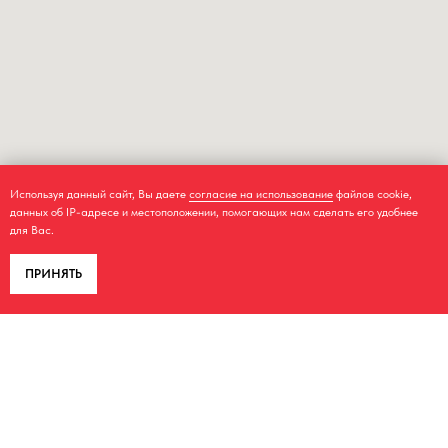
Используя данный сайт, Вы даете
согласие на использование
файлов cookie,
данных об IP-адресе и местоположении, помогающих нам сделать его удобнее
для Вас.
ПРИНЯТЬ