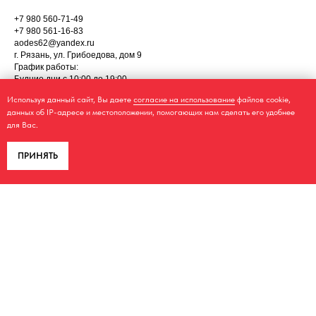
+7 980 560-71-49
+7 980 561-16-83
aodes62@yandex.ru
г. Рязань, ул. Грибоедова, дом 9
График работы:
Будние дни с 10:00 до 19:00
Суббота с 10:00 до 18:00
Используя данный сайт, Вы даете
согласие на использование
файлов cookie,
данных об IP-адресе и местоположении, помогающих нам сделать его удобнее
для Вас.
ПРИНЯТЬ