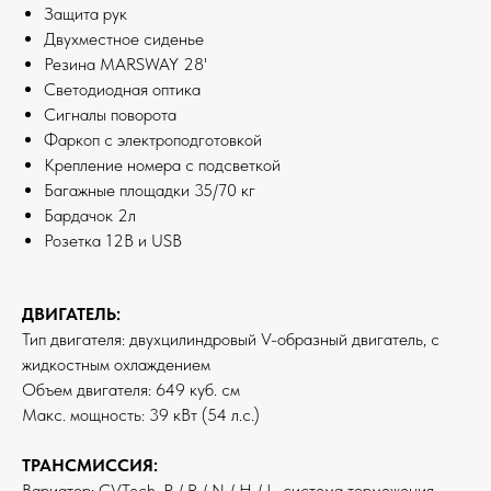
Защита рук
Двухместное сиденье
Резина MARSWAY 28'
Светодиодная оптика
Сигналы поворота
Фаркоп с электроподготовкой
Крепление номера с подсветкой
Багажные площадки 35/70 кг
Бардачок 2л
Розетка 12В и USB
ДВИГАТЕЛЬ:
Тип двигателя: двухцилиндровый V-образный двигатель, с
жидкостным охлаждением
Объем двигателя: 649 куб. см
Макс. мощность: 39 кВт (54 л.с.)
ТРАНСМИССИЯ:
Вариатор: CVTech, P / R / N / H / L, система торможения