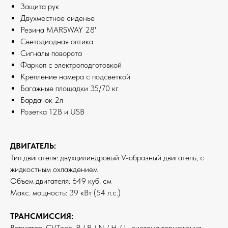
Защита рук
Двухместное сиденье
Резина MARSWAY 28'
Светодиодная оптика
Сигналы поворота
Фаркоп с электроподготовкой
Крепление номера с подсветкой
Багажные площадки 35/70 кг
Бардачок 2л
Розетка 12В и USB
ДВИГАТЕЛЬ:
Тип двигателя: двухцилиндровый V-образный двигатель, с
жидкостным охлаждением
Объем двигателя: 649 куб. см
Макс. мощность: 39 кВт (54 л.с.)
ТРАНСМИССИЯ:
Вариатор: CVTech, P / R / N / H / L, система торможения