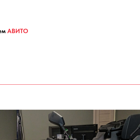
шем
АВИТО