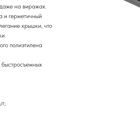
 даже на виражах.
а и герметичный
легание крышки, что
ки.
ого полиэтилена
х быстросъемных
т;