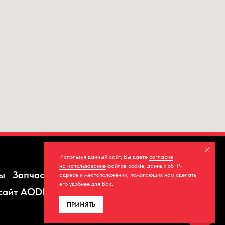
Используя данный сайт, Вы даете
согласие
на использование
файлов cookie, данных об IP-
ы
Запчасти
Шины
Сервис
адресе и местоположении, помогающих нам сделать
его удобнее для Вас.
сайт AODES
ПРИНЯТЬ