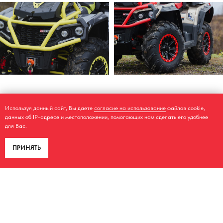
Используя данный сайт, Вы даете
согласие на использование
файлов cookie,
данных об IP-адресе и местоположении, помогающих нам сделать его удобнее
для Вас.
КОНТАКТЫ
ПРИНЯТЬ
+7 980 560-71-49
+7 980 561-16-83
aodes62@yandex.ru
г. Рязань, ул. Грибоедова, дом 9
График работы:
Будние дни с 10:00 до 19:00
Суббота с 10:00 до 18:00