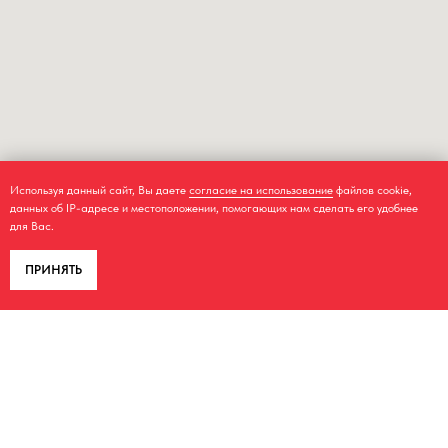
Используя данный сайт, Вы даете
согласие на использование
файлов cookie,
данных об IP-адресе и местоположении, помогающих нам сделать его удобнее
для Вас.
ПРИНЯТЬ