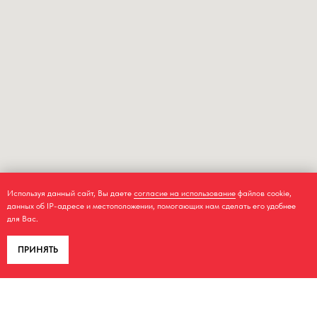
Используя данный сайт, Вы даете
согласие на использование
файлов cookie,
данных об IP-адресе и местоположении, помогающих нам сделать его удобнее
для Вас.
ПРИНЯТЬ